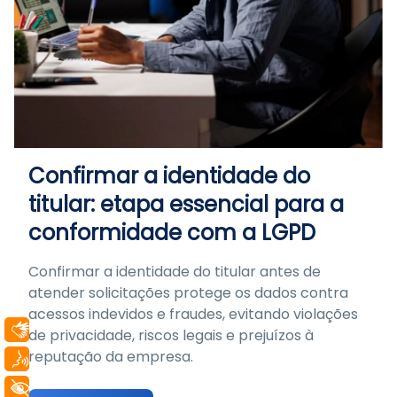
Confirmar a identidade do
titular: etapa essencial para a
conformidade com a LGPD
Confirmar a identidade do titular antes de
atender solicitações protege os dados contra
acessos indevidos e fraudes, evitando violações
Libras
de privacidade, riscos legais e prejuízos à
reputação da empresa.
Voz
+ Acessibilidade